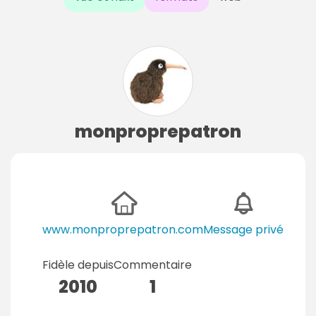
monproprepatron
www.monproprepatron.com
Message privé
Fidèle depuis
Commentaire
2010
1