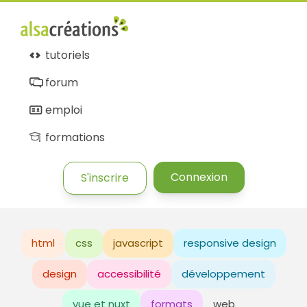
tutoriels
forum
emploi
formations
Connexion
S'inscrire
html
css
javascript
responsive design
design
accessibilité
développement
vue et nuxt
formats
web