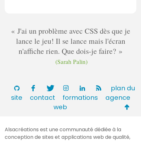
J'ai un problème avec CSS dès que je
lance le jeu! Il se lance mais l'écran
n'affiche rien. Que dois-je faire?
(Sarah Palin)
plan du
site
contact
formations
agence
Retou
web
en
haut
Alsacréations est une communauté dédiée à la
de
conception de sites et applications web de qualité,