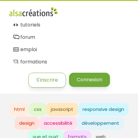
tutoriels
forum
emploi
formations
Connexion
S'inscrire
html
css
javascript
responsive design
design
accessibilité
développement
vue et nuxt
formats
web