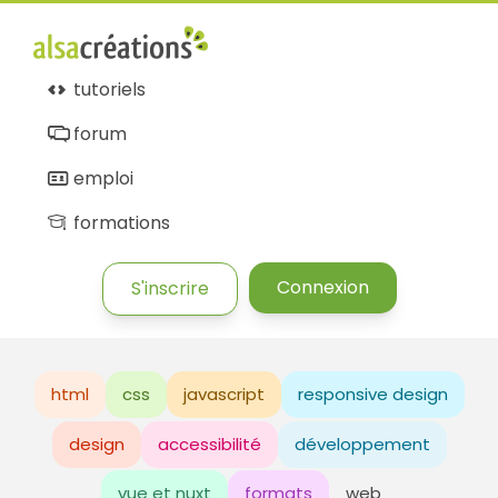
tutoriels
forum
emploi
formations
Connexion
S'inscrire
html
css
javascript
responsive design
design
accessibilité
développement
vue et nuxt
formats
web