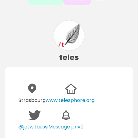
teles
Strasbourg
www.telesphore.org
@jetwitaussi
Message privé