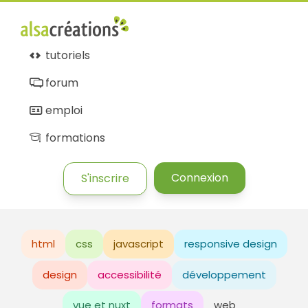
tutoriels
forum
emploi
formations
Connexion
S'inscrire
html
css
javascript
responsive design
design
accessibilité
développement
vue et nuxt
formats
web