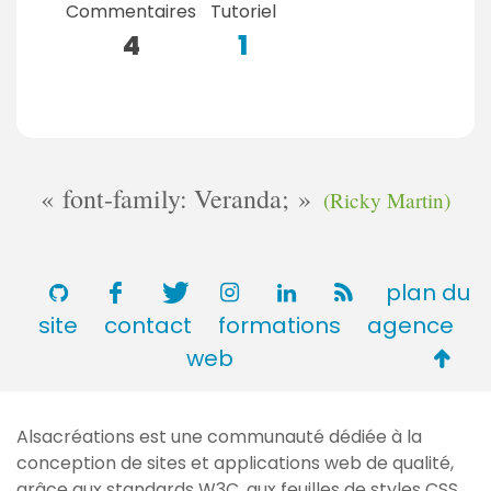
Commentaires
Tutoriel
4
1
font-family: Veranda;
(Ricky Martin)
plan du
site
contact
formations
agence
Retou
web
en
haut
Alsacréations est une communauté dédiée à la
de
conception de sites et applications web de qualité,
page
grâce aux standards
W3C
, aux feuilles de styles
CSS
,