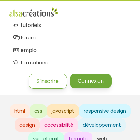
tutoriels
forum
emploi
formations
Connexion
S'inscrire
html
css
javascript
responsive design
design
accessibilité
développement
vue et nuxt
formats
web