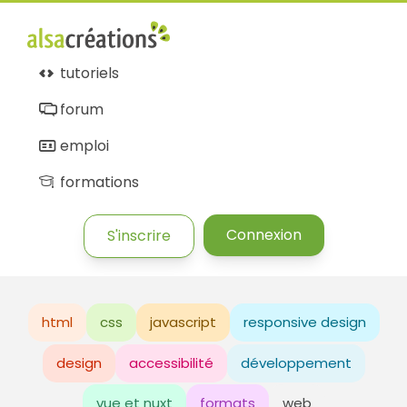
tutoriels
forum
emploi
formations
Connexion
S'inscrire
html
css
javascript
responsive design
design
accessibilité
développement
vue et nuxt
formats
web