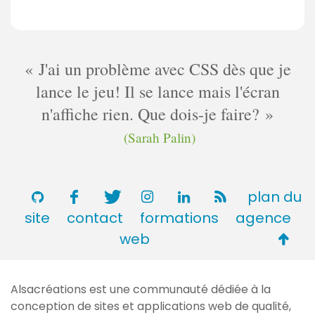
J'ai un problème avec CSS dès que je
lance le jeu! Il se lance mais l'écran
n'affiche rien. Que dois-je faire?
(Sarah Palin)
plan du
site
contact
formations
agence
Retou
web
en
haut
Alsacréations est une communauté dédiée à la
de
conception de sites et applications web de qualité,