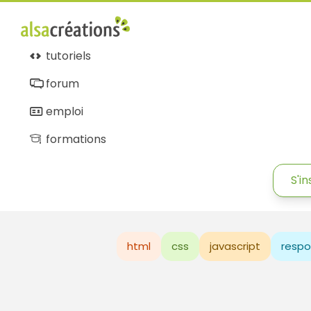
tutoriels
forum
emploi
formations
S'in
html
css
javascript
respo