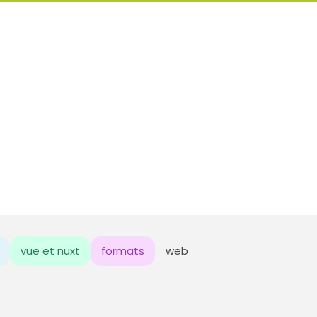
vue et nuxt
formats
web