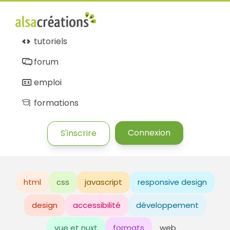
tutoriels
forum
emploi
formations
Connexion
S'inscrire
html
css
javascript
responsive design
design
accessibilité
développement
vue et nuxt
formats
web