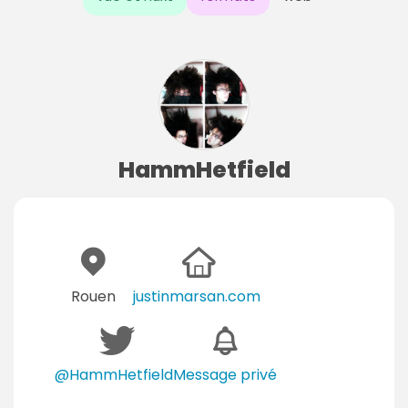
HammHetfield
Rouen
justinmarsan.com
@HammHetfield
Message privé