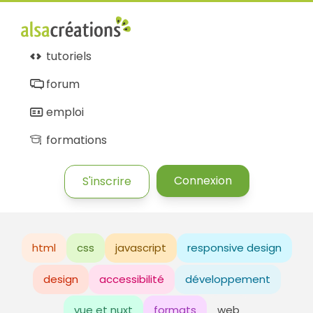
tutoriels
forum
emploi
formations
Connexion
S'inscrire
html
css
javascript
responsive design
design
accessibilité
développement
vue et nuxt
formats
web