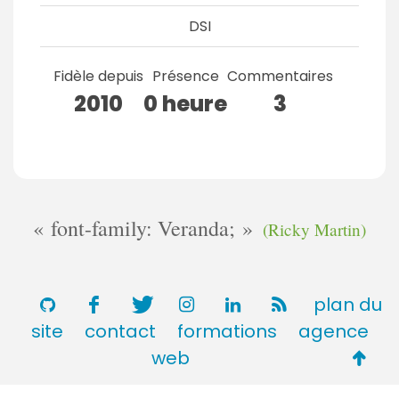
DSI
Fidèle depuis
Présence
Commentaires
2010
0 heure
3
font-family: Veranda;
(Ricky Martin)
plan du
site
contact
formations
agence
Retou
web
en