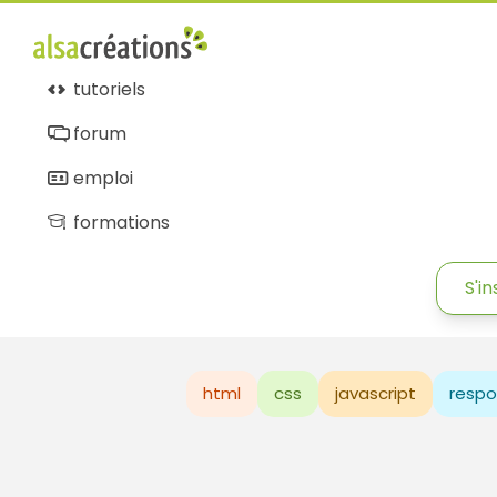
tutoriels
forum
emploi
formations
S'in
html
css
javascript
respo