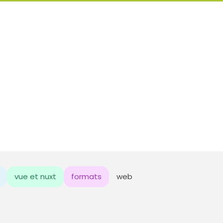
vue et nuxt
formats
web