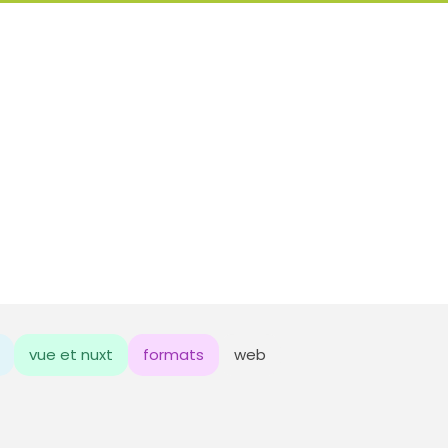
vue et nuxt
formats
web