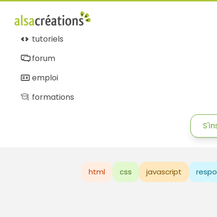
tutoriels
forum
emploi
formations
S'in
html
css
javascript
respo