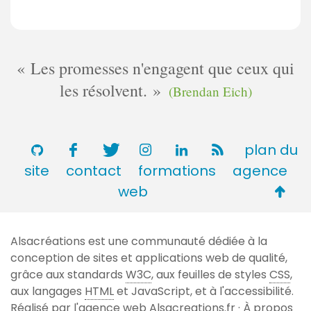
Les promesses n'engagent que ceux qui
les résolvent.
(Brendan Eich)
plan du
site
contact
formations
agence
Retou
web
en
haut
Alsacréations est une communauté dédiée à la
de
conception de sites et applications web de qualité,
page
grâce aux standards
W3C
, aux feuilles de styles
CSS
,
aux langages
HTML
et JavaScript, et à l'accessibilité.
Réalisé par l'agence web
Alsacreations.fr
·
À propos