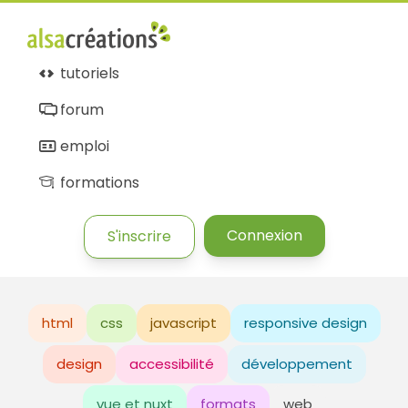
tutoriels
forum
emploi
formations
Connexion
S'inscrire
html
css
javascript
responsive design
design
accessibilité
développement
vue et nuxt
formats
web