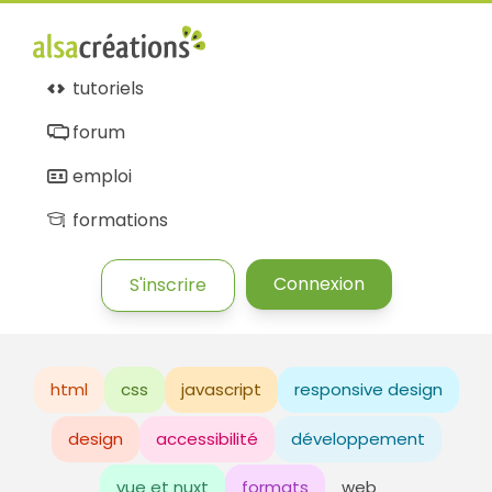
tutoriels
forum
emploi
formations
Connexion
S'inscrire
html
css
javascript
responsive design
design
accessibilité
développement
vue et nuxt
formats
web