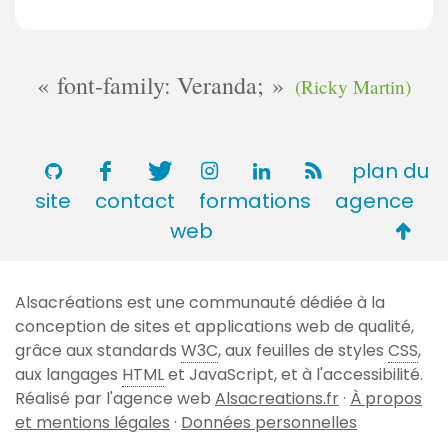
font-family: Veranda;
(Ricky Martin)
plan du
site
contact
formations
agence
Retou
web
en
haut
Alsacréations est une communauté dédiée à la
de
conception de sites et applications web de qualité,
page
grâce aux standards
W3C
, aux feuilles de styles
CSS
,
aux langages
HTML
et JavaScript, et à l'accessibilité.
Réalisé par l'agence web
Alsacreations.fr
·
À propos
et mentions légales
·
Données personnelles