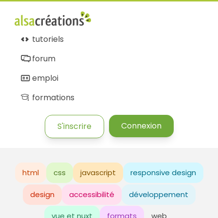
tutoriels
forum
emploi
formations
Connexion
S'inscrire
html
css
javascript
responsive design
design
accessibilité
développement
vue et nuxt
formats
web