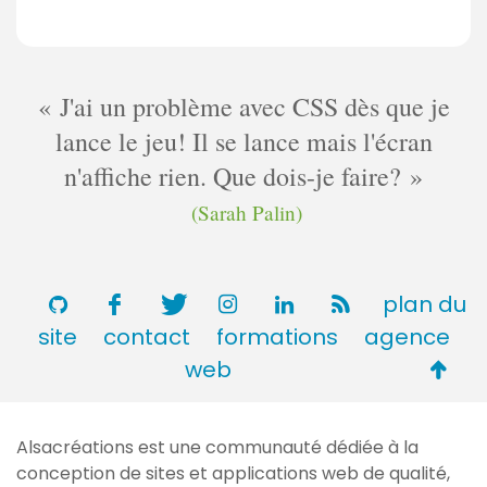
J'ai un problème avec CSS dès que je
lance le jeu! Il se lance mais l'écran
n'affiche rien. Que dois-je faire?
(Sarah Palin)
plan du
site
contact
formations
agence
Retou
web
en
haut
Alsacréations est une communauté dédiée à la
de
conception de sites et applications web de qualité,