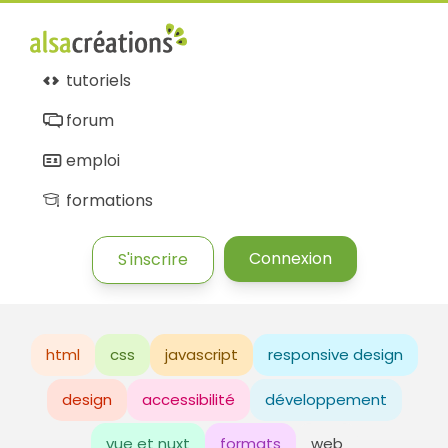
tutoriels
forum
emploi
formations
Connexion
S'inscrire
html
css
javascript
responsive design
design
accessibilité
développement
vue et nuxt
formats
web