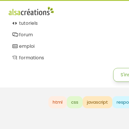
tutoriels
forum
emploi
formations
S'in
html
css
javascript
respo