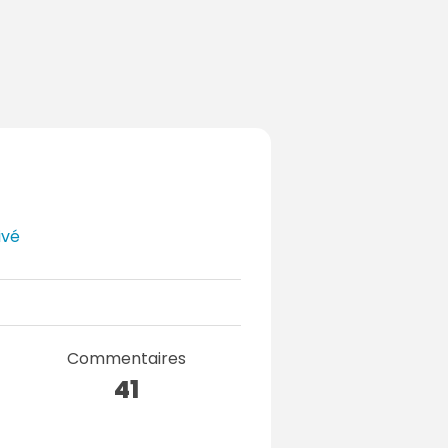
ivé
Commentaires
41