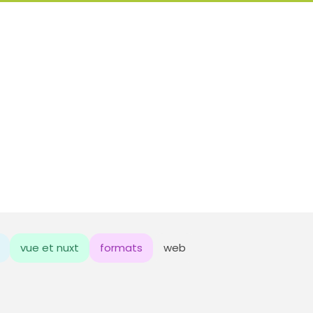
vue et nuxt
formats
web