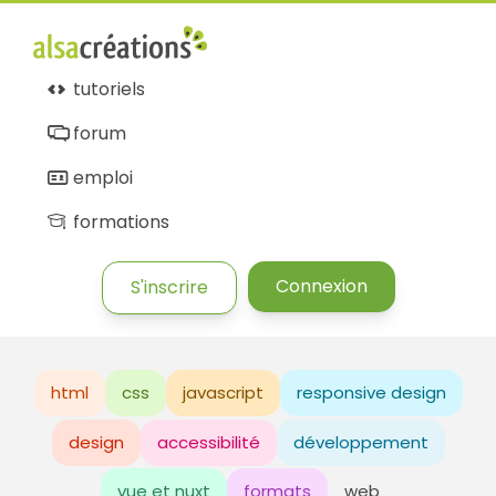
tutoriels
forum
emploi
formations
Connexion
S'inscrire
html
css
javascript
responsive design
design
accessibilité
développement
vue et nuxt
formats
web