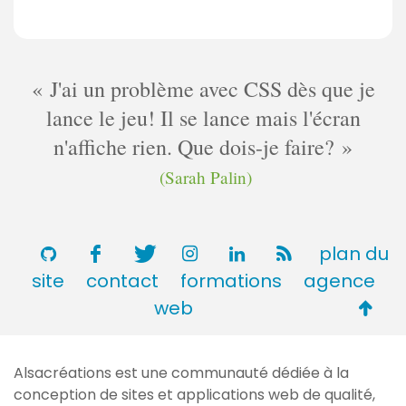
J'ai un problème avec CSS dès que je
lance le jeu! Il se lance mais l'écran
n'affiche rien. Que dois-je faire?
(Sarah Palin)
plan du
site
contact
formations
agence
Retou
web
en
haut
Alsacréations est une communauté dédiée à la
de
conception de sites et applications web de qualité,