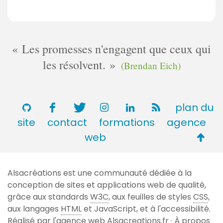
Les promesses n'engagent que ceux qui
les résolvent.
(Brendan Eich)
plan du
site
contact
formations
agence
Retou
web
en
haut
Alsacréations est une communauté dédiée à la
de
conception de sites et applications web de qualité,
page
grâce aux standards
W3C
, aux feuilles de styles
CSS
,
aux langages
HTML
et JavaScript, et à l'accessibilité.
Réalisé par l'agence web
Alsacreations.fr
·
À propos