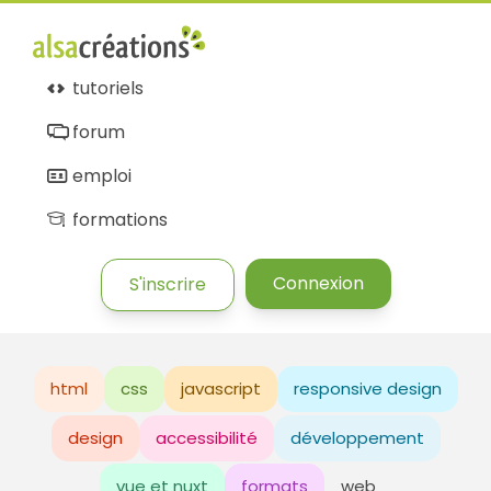
tutoriels
forum
emploi
formations
Connexion
S'inscrire
html
css
javascript
responsive design
design
accessibilité
développement
vue et nuxt
formats
web