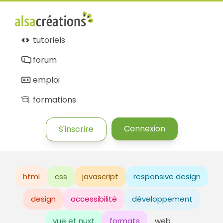
tutoriels
forum
emploi
formations
Connexion
S'inscrire
html
css
javascript
responsive design
design
accessibilité
développement
vue et nuxt
formats
web