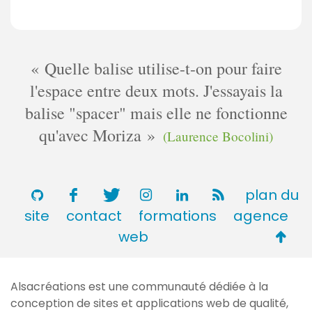
Quelle balise utilise-t-on pour faire
l'espace entre deux mots. J'essayais la
balise "spacer" mais elle ne fonctionne
qu'avec Moriza
(Laurence Bocolini)
plan du
site
contact
formations
agence
Retou
web
en
haut
Alsacréations est une communauté dédiée à la
de
conception de sites et applications web de qualité,