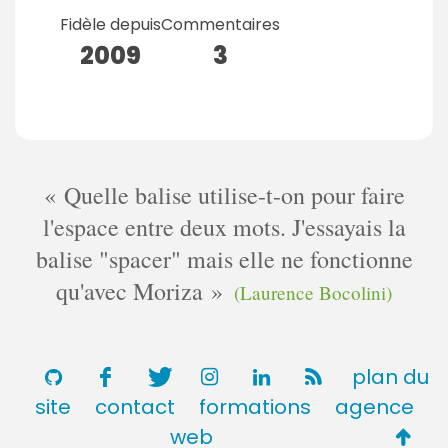
Fidèle depuis
Commentaires
2009
3
Quelle balise utilise-t-on pour faire
l'espace entre deux mots. J'essayais la
balise "spacer" mais elle ne fonctionne
qu'avec Moriza
(Laurence Bocolini)
plan du
site
contact
formations
agence
Retou
web