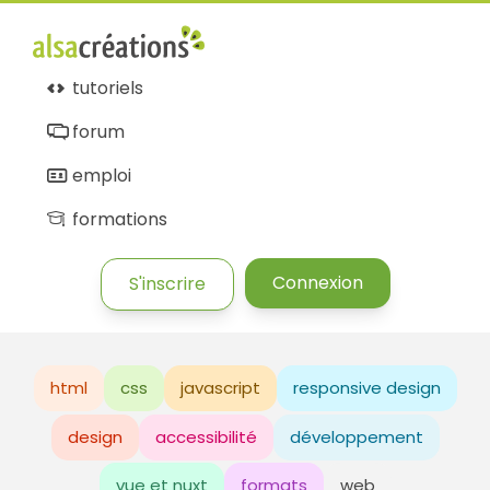
tutoriels
forum
emploi
formations
Connexion
S'inscrire
html
css
javascript
responsive design
design
accessibilité
développement
vue et nuxt
formats
web