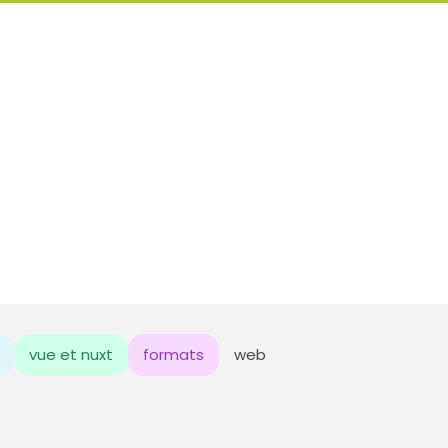
vue et nuxt
formats
web