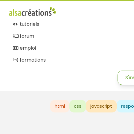
tutoriels
forum
emploi
formations
S'in
html
css
javascript
respo