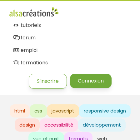
tutoriels
forum
emploi
formations
Connexion
S'inscrire
html
css
javascript
responsive design
design
accessibilité
développement
vue et nuxt
formats
web