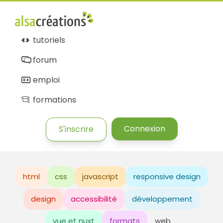
tutoriels
forum
emploi
formations
Connexion
S'inscrire
html
css
javascript
responsive design
design
accessibilité
développement
vue et nuxt
formats
web