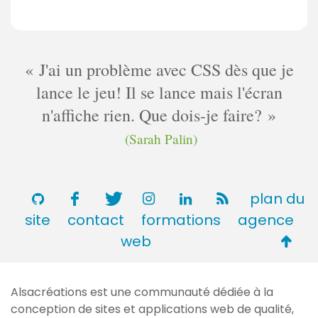
J'ai un problème avec CSS dès que je
lance le jeu! Il se lance mais l'écran
n'affiche rien. Que dois-je faire?
(Sarah Palin)
plan du
site
contact
formations
agence
Retou
web
en
haut
Alsacréations est une communauté dédiée à la
de
conception de sites et applications web de qualité,