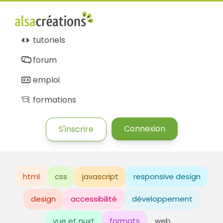
tutoriels
forum
emploi
formations
Connexion
S'inscrire
html
css
javascript
responsive design
design
accessibilité
développement
vue et nuxt
formats
web