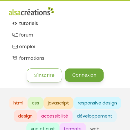
tutoriels
forum
emploi
formations
Connexion
S'inscrire
html
css
javascript
responsive design
design
accessibilité
développement
vue et nuxt
formats
web