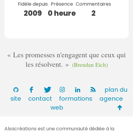
Fidèle depuis
Présence
Commentaires
2009
0 heure
2
Les promesses n'engagent que ceux qui
les résolvent.
(Brendan Eich)
plan du
site
contact
formations
agence
Retou
web
en
haut
Alsacréations est une communauté dédiée à la