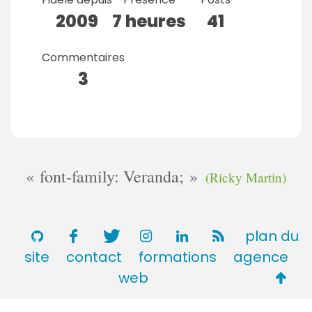
2009
7 heures
41
Commentaires
3
font-family: Veranda;
(Ricky Martin)
plan du
site
contact
formations
agence
Retou
web
en