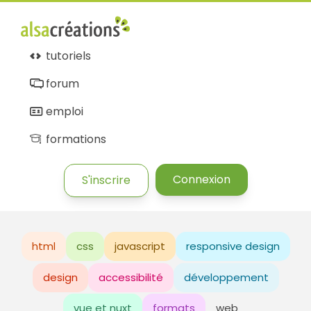
tutoriels
forum
emploi
formations
Connexion
S'inscrire
html
css
javascript
responsive design
design
accessibilité
développement
vue et nuxt
formats
web