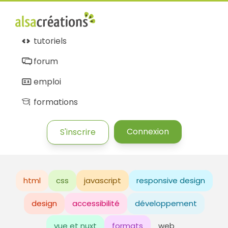
tutoriels
forum
emploi
formations
Connexion
S'inscrire
html
css
javascript
responsive design
design
accessibilité
développement
vue et nuxt
formats
web