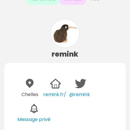
remink
Chelles
remink.fr/
@remink
Message privé