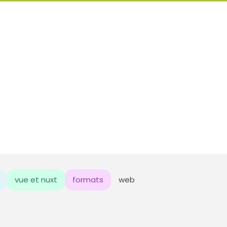
vue et nuxt
formats
web