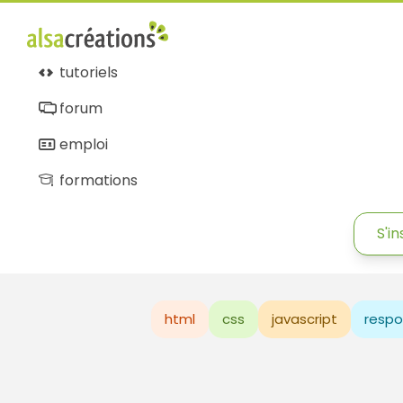
tutoriels
forum
emploi
formations
S'in
html
css
javascript
respo