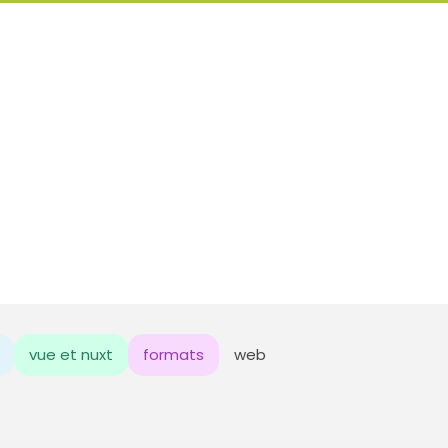
vue et nuxt
formats
web