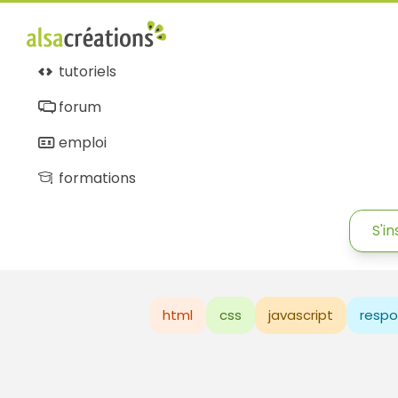
tutoriels
forum
emploi
formations
S'in
html
css
javascript
respo