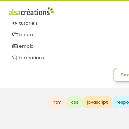
tutoriels
forum
emploi
formations
S'in
html
css
javascript
respo