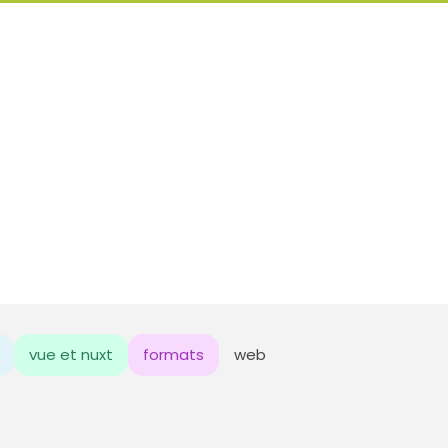
vue et nuxt
formats
web