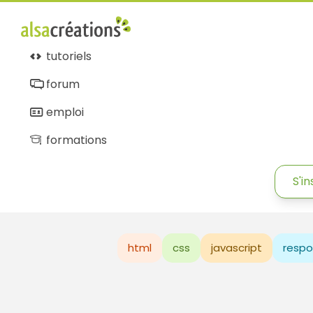
tutoriels
forum
emploi
formations
S'in
html
css
javascript
respo