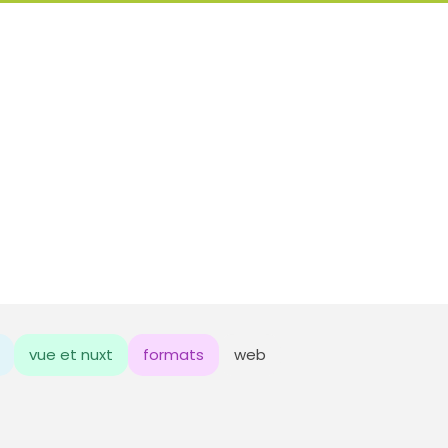
vue et nuxt
formats
web