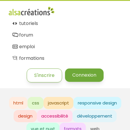
tutoriels
forum
emploi
formations
Connexion
S'inscrire
html
css
javascript
responsive design
design
accessibilité
développement
vue et nuxt
formats
web