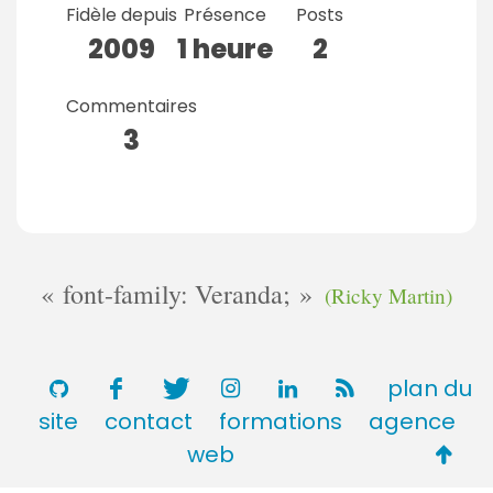
Fidèle depuis
Présence
Posts
2009
1 heure
2
Commentaires
3
font-family: Veranda;
(Ricky Martin)
plan du
site
contact
formations
agence
Retou
web
en