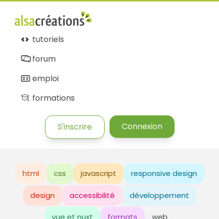
tutoriels
forum
emploi
formations
Connexion
S'inscrire
html
css
javascript
responsive design
design
accessibilité
développement
vue et nuxt
formats
web