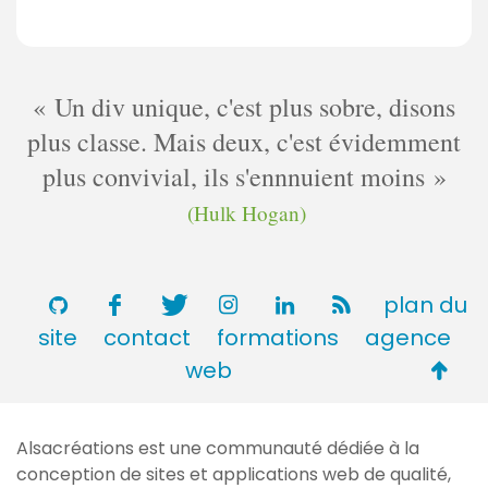
Un div unique, c'est plus sobre, disons
plus classe. Mais deux, c'est évidemment
plus convivial, ils s'ennnuient moins
(Hulk Hogan)
plan du
site
contact
formations
agence
Retou
web
en
haut
Alsacréations est une communauté dédiée à la
de
conception de sites et applications web de qualité,