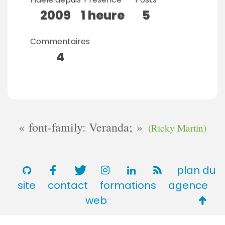
2009
1 heure
5
Commentaires
4
font-family: Veranda;
(Ricky Martin)
plan du
site
contact
formations
agence
Retou
web
en