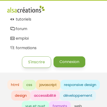
tutoriels
forum
emploi
formations
Connexion
S'inscrire
html
css
javascript
responsive design
design
accessibilité
développement
vue et nuxt
formats
web