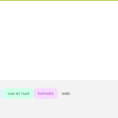
vue et nuxt
formats
web