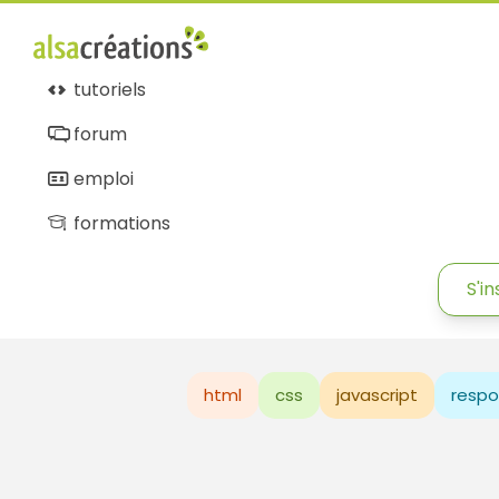
tutoriels
forum
emploi
formations
S'in
html
css
javascript
respo