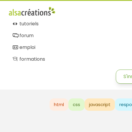
tutoriels
forum
emploi
formations
S'in
html
css
javascript
respo