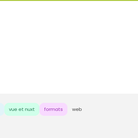
vue et nuxt
formats
web