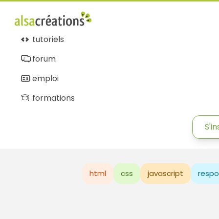
tutoriels
forum
emploi
formations
S'in
html
css
javascript
respo