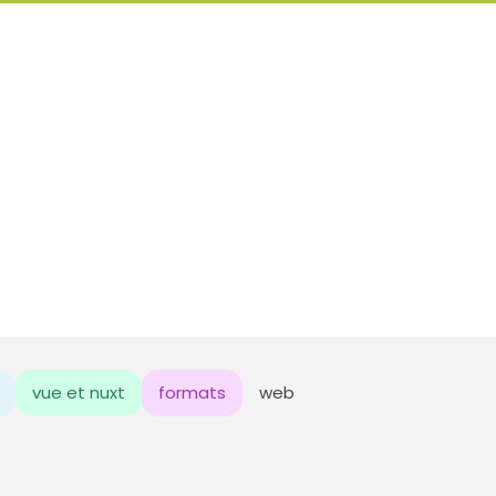
vue et nuxt
formats
web