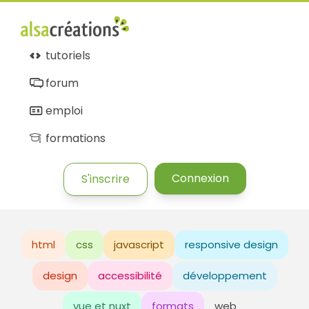
tutoriels
forum
emploi
formations
Connexion
S'inscrire
html
css
javascript
responsive design
design
accessibilité
développement
vue et nuxt
formats
web