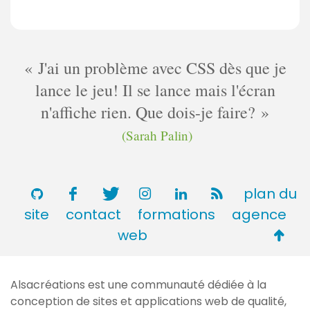
J'ai un problème avec CSS dès que je
lance le jeu! Il se lance mais l'écran
n'affiche rien. Que dois-je faire?
(Sarah Palin)
plan du
site
contact
formations
agence
Retou
web
en
haut
Alsacréations est une communauté dédiée à la
de
conception de sites et applications web de qualité,