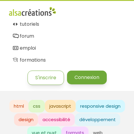
tutoriels
forum
emploi
formations
Connexion
S'inscrire
html
css
javascript
responsive design
design
accessibilité
développement
vue et nuxt
formats
web