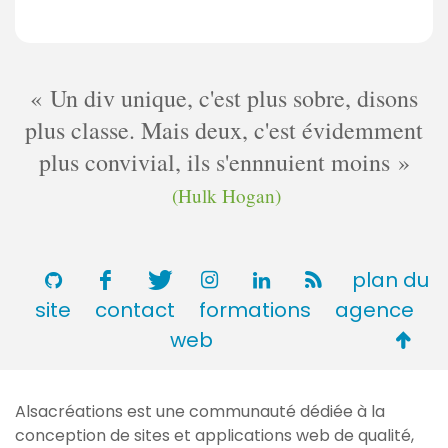
Un div unique, c'est plus sobre, disons
plus classe. Mais deux, c'est évidemment
plus convivial, ils s'ennnuient moins
(Hulk Hogan)
plan du
site
contact
formations
agence
Retou
web
en
haut
Alsacréations est une communauté dédiée à la
de
conception de sites et applications web de qualité,