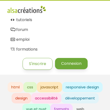
tutoriels
forum
emploi
formations
Connexion
S'inscrire
html
css
javascript
responsive design
design
accessibilité
développement
vue et nuxt
formats
web