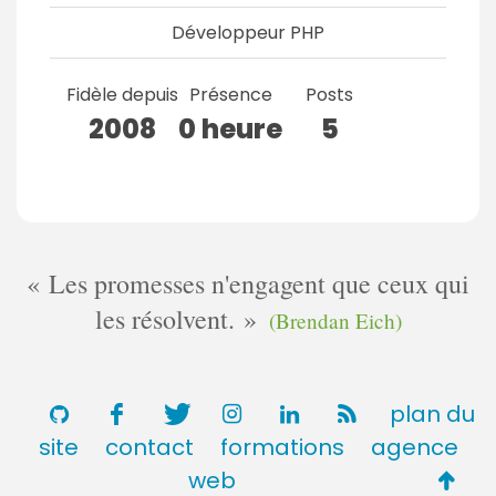
Développeur PHP
Fidèle depuis
Présence
Posts
2008
0 heure
5
Les promesses n'engagent que ceux qui
les résolvent.
(Brendan Eich)
plan du
site
contact
formations
agence
Retou
web