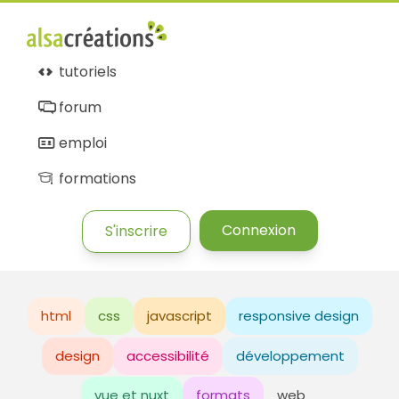
tutoriels
forum
emploi
formations
Connexion
S'inscrire
html
css
javascript
responsive design
design
accessibilité
développement
vue et nuxt
formats
web