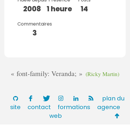
2008
1 heure
14
Commentaires
3
font-family: Veranda;
(Ricky Martin)
plan du
site
contact
formations
agence
Retou
web
en