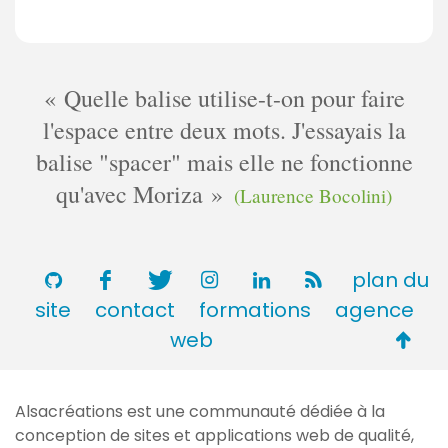
Quelle balise utilise-t-on pour faire
l'espace entre deux mots. J'essayais la
balise "spacer" mais elle ne fonctionne
qu'avec Moriza
(Laurence Bocolini)
plan du
site
contact
formations
agence
Retou
web
en
haut
Alsacréations est une communauté dédiée à la
de
conception de sites et applications web de qualité,