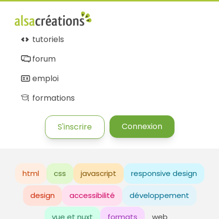
tutoriels
forum
emploi
formations
Connexion
S'inscrire
html
css
javascript
responsive design
design
accessibilité
développement
vue et nuxt
formats
web