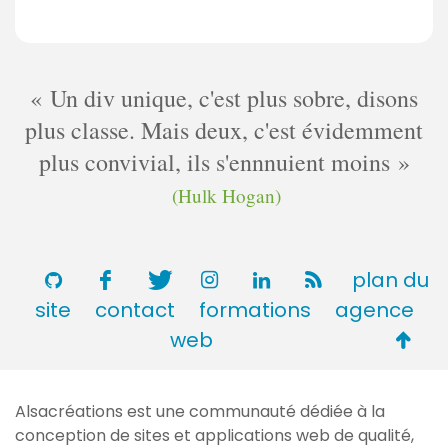
Un div unique, c'est plus sobre, disons
plus classe. Mais deux, c'est évidemment
plus convivial, ils s'ennnuient moins
(Hulk Hogan)
plan du
site
contact
formations
agence
Retou
web
en
haut
Alsacréations est une communauté dédiée à la
de
conception de sites et applications web de qualité,