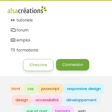
tutoriels
forum
emploi
formations
Connexion
S'inscrire
html
css
javascript
responsive design
design
accessibilité
développement
vue et nuxt
formats
web