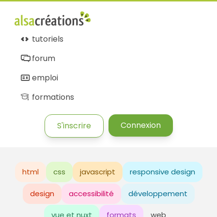
tutoriels
forum
emploi
formations
Connexion
S'inscrire
html
css
javascript
responsive design
design
accessibilité
développement
vue et nuxt
formats
web