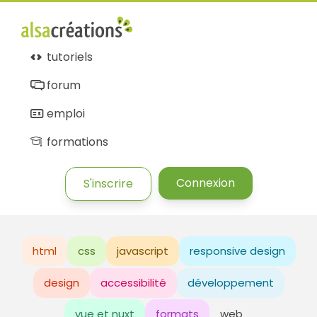
tutoriels
forum
emploi
formations
Connexion
S'inscrire
html
css
javascript
responsive design
design
accessibilité
développement
vue et nuxt
formats
web