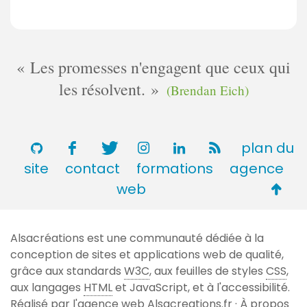
Les promesses n'engagent que ceux qui
les résolvent.
(Brendan Eich)
plan du
site
contact
formations
agence
Retou
web
en
haut
Alsacréations est une communauté dédiée à la
de
conception de sites et applications web de qualité,
page
grâce aux standards
W3C
, aux feuilles de styles
CSS
,
aux langages
HTML
et JavaScript, et à l'accessibilité.
Réalisé par l'agence web
Alsacreations.fr
·
À propos