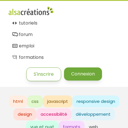
tutoriels
forum
emploi
formations
Connexion
S'inscrire
html
css
javascript
responsive design
design
accessibilité
développement
vue et nuxt
formats
web