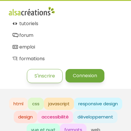
tutoriels
forum
emploi
formations
Connexion
S'inscrire
html
css
javascript
responsive design
design
accessibilité
développement
vue et nuxt
formats
web