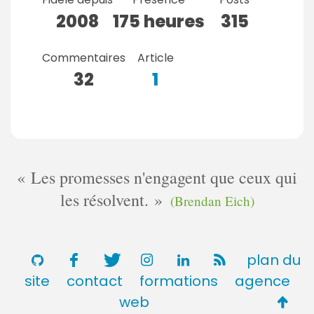
2008
175 heures
315
Commentaires
Article
32
1
Les promesses n'engagent que ceux qui
les résolvent.
(Brendan Eich)
plan du
site
contact
formations
agence
Retou
web