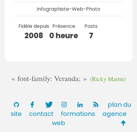
Infographiste-Web-Photo
Fidèle depuis
Présence
Posts
2008
0 heure
7
font-family: Veranda;
(Ricky Martin)
plan du
site
contact
formations
agence
Retou
web
en