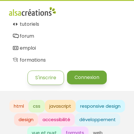
tutoriels
forum
emploi
formations
Connexion
S'inscrire
html
css
javascript
responsive design
design
accessibilité
développement
vue et nuxt
formats
web