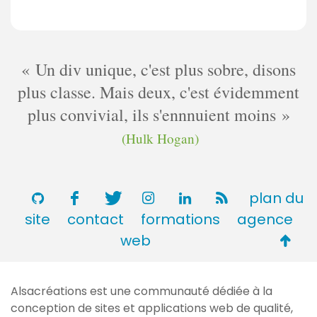
Un div unique, c'est plus sobre, disons
plus classe. Mais deux, c'est évidemment
plus convivial, ils s'ennnuient moins
(Hulk Hogan)
plan du
site
contact
formations
agence
Retou
web
en
haut
Alsacréations est une communauté dédiée à la
de
conception de sites et applications web de qualité,