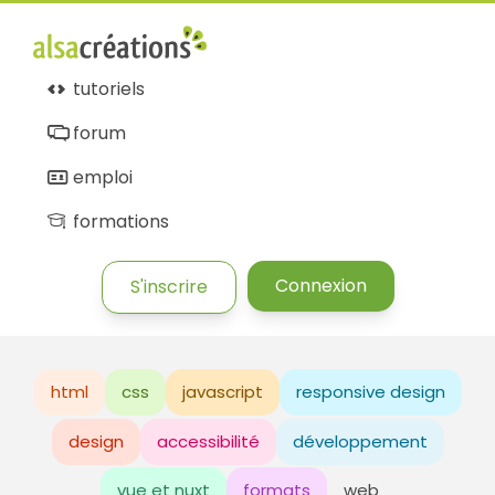
tutoriels
forum
emploi
formations
Connexion
S'inscrire
html
css
javascript
responsive design
design
accessibilité
développement
vue et nuxt
formats
web