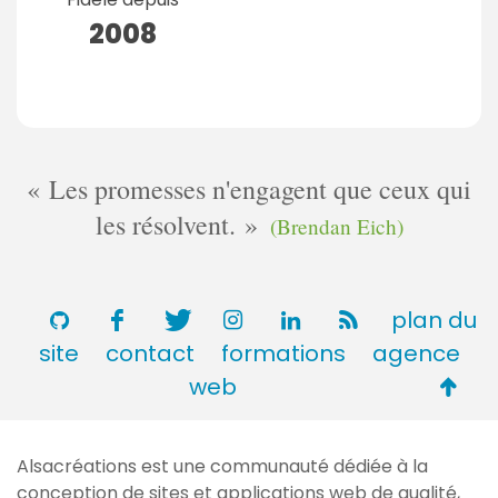
2008
Les promesses n'engagent que ceux qui
les résolvent.
(Brendan Eich)
plan du
site
contact
formations
agence
Retou
web
en
haut
Alsacréations est une communauté dédiée à la
de
conception de sites et applications web de qualité,