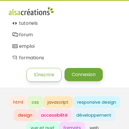
tutoriels
forum
emploi
formations
Connexion
S'inscrire
html
css
javascript
responsive design
design
accessibilité
développement
vue et nuxt
formats
web